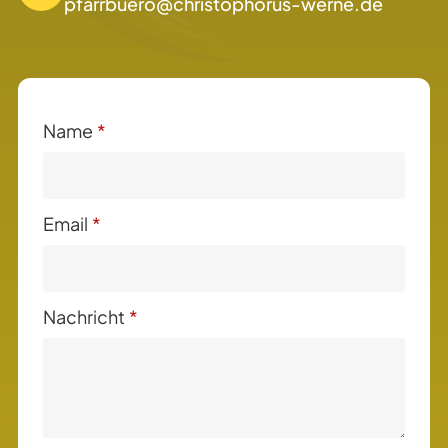
pfarrbuero@christophorus-werne.de
Name
*
Email
*
Nachricht
*