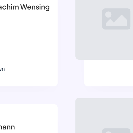
achim Wensing
en
mann