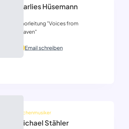
Marlies Hüsemann
Chorleitung "Voices from
heaven"
Email schreiben
Kirchenmusiker
Michael Stähler