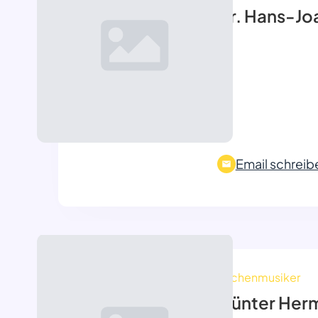
Dr. Hans-Jo
Email schreib
Kirchenmusiker
Günter Her