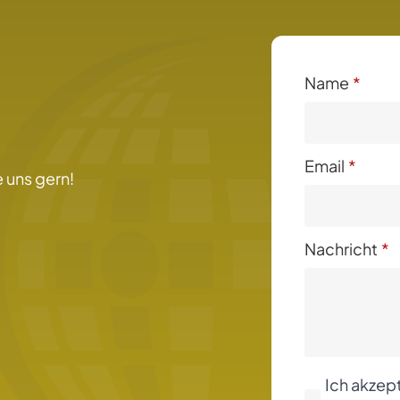
Name
*
Email
*
 uns gern!
Nachricht
*
Ich akzept