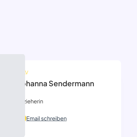
MAV
Johanna Sendermann
Erzieherin
Email schreiben