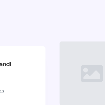
andl
en