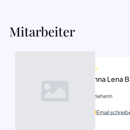
Mitarbeiter
MAV
Anna Lena B
Erzieherin
Email schreib