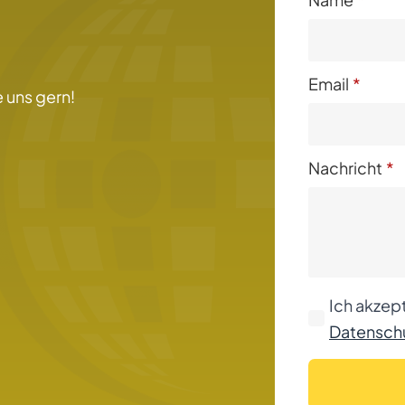
Email
*
 uns gern!
Nachricht
*
Ich akzept
Datenschu