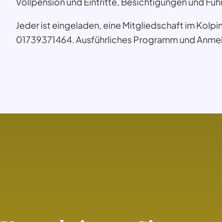
Vollpension und Eintritte, Besichtigungen und Fü
Jeder ist eingeladen, eine Mitgliedschaft im Kolp
01739371464. Ausführliches Programm und Anmel