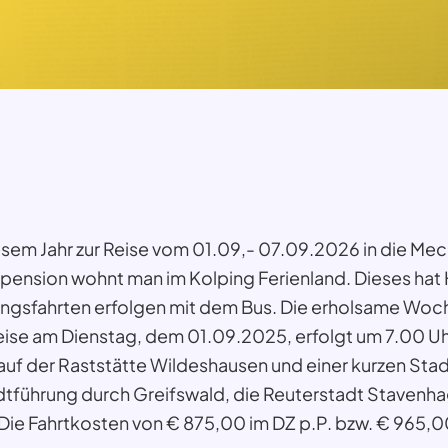
esem Jahr zur Reise vom 01.09,- 07.09.2026 in die M
pension wohnt man im Kolping Ferienland. Dieses hat
gungsfahrten erfolgen mit dem Bus. Die erholsame Woch
ise am Dienstag, dem 01.09.2025, erfolgt um 7.00 Uhr
f der Raststätte Wildeshausen und einer kurzen Stadt
führung durch Greifswald, die Reuterstadt Stavenh
 Fahrtkosten von € 875,00 im DZ p.P. bzw. € 965,00 i