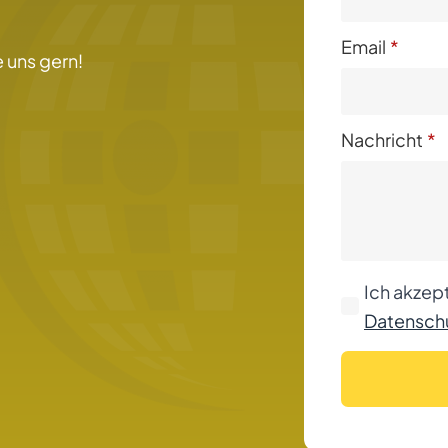
Email
*
 uns gern!
Nachricht
*
Ich akzept
Datenschu